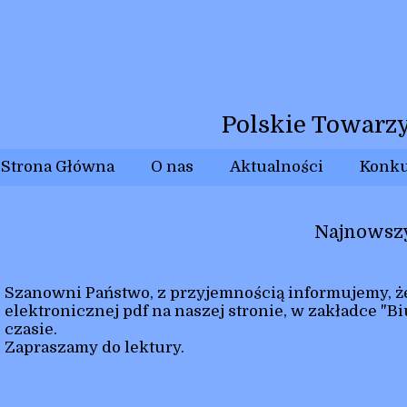
Polskie Towarz
Strona Główna
O nas
Aktualności
Konk
Regul
Najnowszy
Kapi
Laur
Szanowni Państwo, z przyjemnością informujemy, że
elektronicznej pdf na naszej stronie, w zakładce "
czasie.
Zapraszamy do lektury.