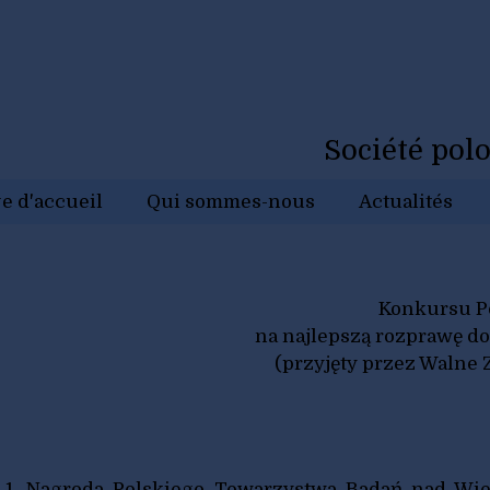
Société polo
e d'accueil
Qui sommes-nous
Actualités
Konkursu P
na najlepszą rozprawę d
(przyjęty przez Walne
1. Nagroda Polskiego Towarzystwa Badań nad Wi